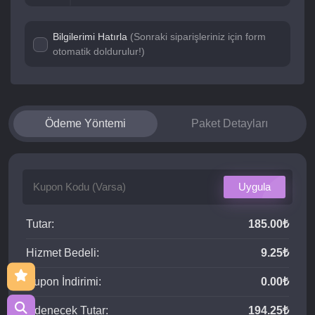
Bilgilerimi Hatırla
(Sonraki siparişleriniz için form
otomatik doldurulur!)
Ödeme Yöntemi
Paket Detayları
Uygula
Tutar:
185.00₺
Hizmet Bedeli:
9.25₺
Kupon İndirimi:
0.00₺
Ödenecek Tutar:
194.25₺