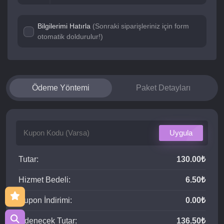
Bilgilerimi Hatırla
(Sonraki siparişleriniz için form
otomatik doldurulur!)
Ödeme Yöntemi
Paket Detayları
Uygula
Tutar:
130.00₺
Hizmet Bedeli:
6.50₺
Kupon İndirimi:
0.00₺
Ödenecek Tutar:
136.50₺