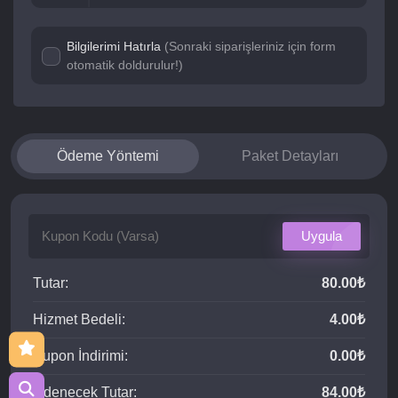
Bilgilerimi Hatırla
(Sonraki siparişleriniz için form
otomatik doldurulur!)
Ödeme Yöntemi
Paket Detayları
Uygula
Tutar:
80.00₺
Hizmet Bedeli:
4.00₺
Kupon İndirimi:
0.00₺
Ödenecek Tutar:
84.00₺