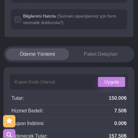
Bilgilerimi Hatırla
(Sonraki siparişleriniz için form
otomatik doldurulur!)
Ödeme Yöntemi
Paket Detayları
Uygula
Tutar:
150.00₺
Hizmet Bedeli:
7.50₺
Kupon İndirimi:
0.00₺
Ödenecek Tutar:
157.50₺