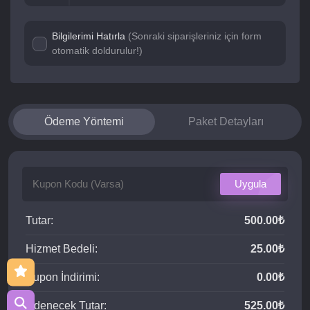
Bilgilerimi Hatırla
(Sonraki siparişleriniz için form
otomatik doldurulur!)
Ödeme Yöntemi
Paket Detayları
Uygula
Tutar:
500.00₺
Hizmet Bedeli:
25.00₺
Kupon İndirimi:
0.00₺
Ödenecek Tutar:
525.00₺