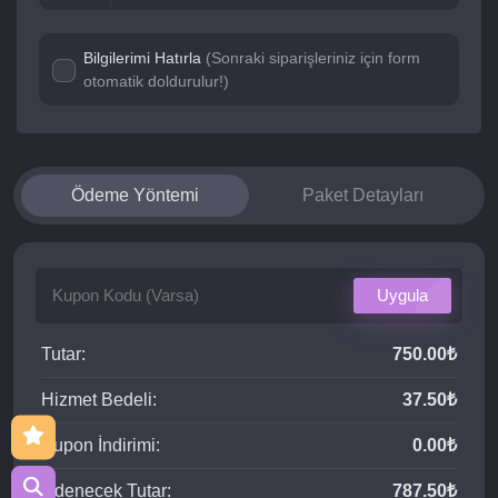
Bilgilerimi Hatırla
(Sonraki siparişleriniz için form
otomatik doldurulur!)
Ödeme Yöntemi
Paket Detayları
Uygula
Tutar:
750.00₺
Hizmet Bedeli:
37.50₺
Kupon İndirimi:
0.00₺
Ödenecek Tutar:
787.50₺