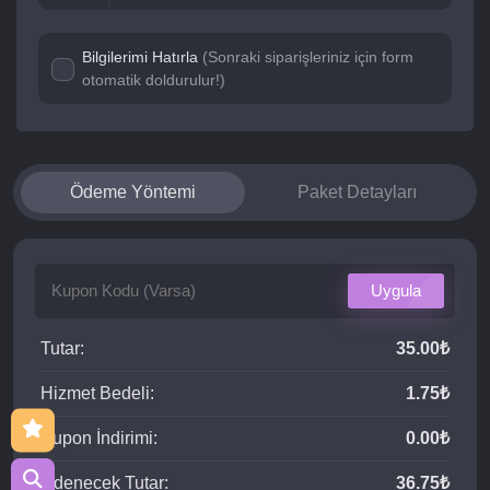
Bilgilerimi Hatırla
(Sonraki siparişleriniz için form
otomatik doldurulur!)
Ödeme Yöntemi
Paket Detayları
Uygula
Tutar:
35.00₺
Hizmet Bedeli:
1.75₺
Kupon İndirimi:
0.00₺
Ödenecek Tutar:
36.75₺