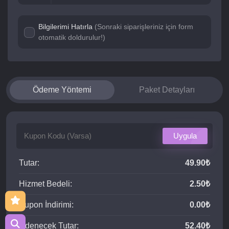
Bilgilerimi Hatırla
(Sonraki siparişleriniz için form
otomatik doldurulur!)
Ödeme Yöntemi
Paket Detayları
Uygula
Tutar:
49.90₺
Hizmet Bedeli:
2.50₺
Kupon İndirimi:
0.00₺
Ödenecek Tutar:
52.40₺