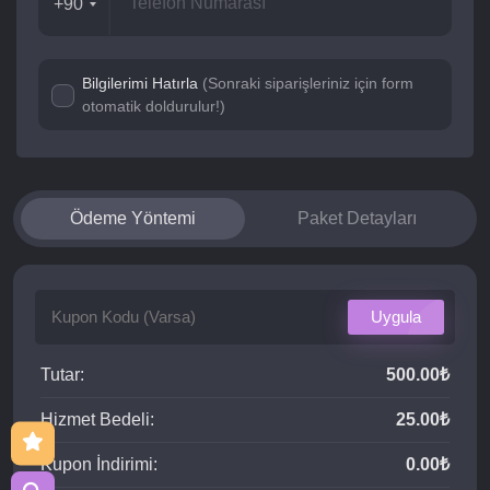
+90
Bilgilerimi Hatırla
(Sonraki siparişleriniz için form
otomatik doldurulur!)
Ödeme Yöntemi
Paket Detayları
Uygula
Tutar:
500.00₺
Hizmet Bedeli:
25.00₺
Kupon İndirimi:
0.00₺