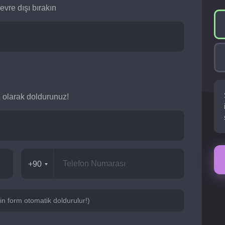
evre dışı bırakın
siz olarak doldurunuz!
+90
için form otomatik doldurulur!)