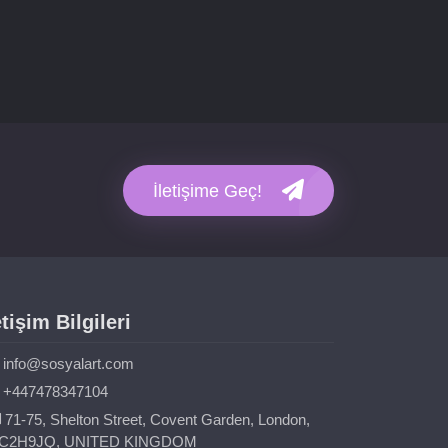
İletişime Geç!
etişim Bilgileri
info@sosyalart.com
+447478347104
71-75, Shelton Street, Covent Garden, London,
C2H9JQ, UNITED KINGDOM