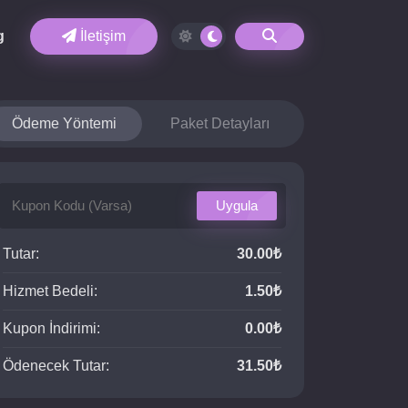
g
İletişim
Ödeme Yöntemi
Paket Detayları
Uygula
Tutar:
30.00₺
Hizmet Bedeli:
1.50₺
Kupon İndirimi:
0.00₺
Ödenecek Tutar:
31.50₺